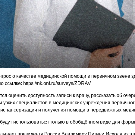
прос о качестве медицинской помощи в первичном звене з
по ссылке:
https://nk.onf.ru/surveys/ZDRAV
ся оценить доступность записи к врачу, рассказать об оче
 и узких специалистов в медицинских учреждения первичног
диспансеризации и получения помощи в передвижных медиц
удут использоваться только в обобщённом виде для форми
ывает президенту России Владимиру Путину. Исходя из эти