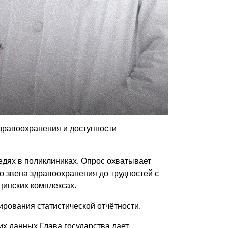
дравоохранения и доступности
редях в поликлиниках. Опрос охватывает
о звена здравоохранения до трудностей с
инских комплексах.
рования статистической отчётности.
х данных Глава государства дает