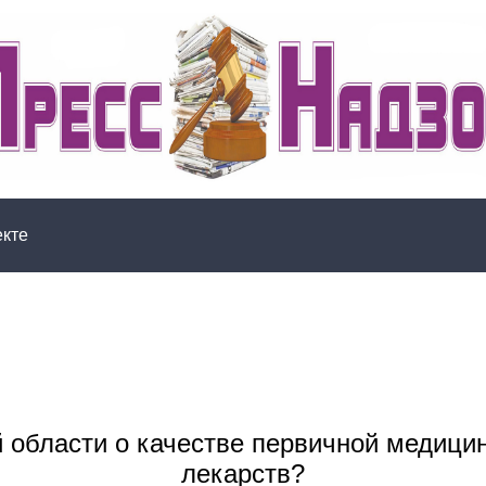
екте
 области о качестве первичной медици
лекарств?⁠