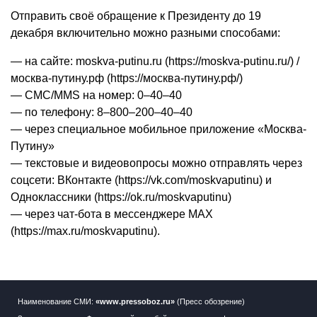
Отправить своё обращение к Президенту до 19
декабря включительно можно разными способами:
— на сайте:
moskva-putinu.ru
(
https://moskva-putinu.ru/
) /
москва-путину.рф
(
https://москва-путину.рф/
)
— СМС/MMS на номер: 0–40–40
— по телефону: 8–800–200–40–40
— через специальное мобильное приложение «Москва-
Путину»
— текстовые и видеовопросы можно отправлять через
соцсети: ВКонтакте (
https://vk.com/moskvaputinu
) и
Одноклассники (
https://ok.ru/moskvaputinu
)
— через чат-бота в мессенджере MAX
(
https://max.ru/moskvaputinu
).
Наименование СМИ:
«www.pressoboz.ru»
(Пресс обозрение)