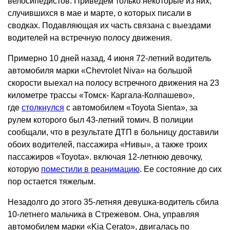
велосипедистов. Приведем только некоторые из них,
случившихся в мае и марте, о которых писали в
сводках. Подавляющая их часть связана с выездами
водителей на встречную полосу движения.
Примерно 10 дней назад, 4 июня 72-летний водитель
автомобиля марки «Chevrolet Niva» на большой
скорости выехал на полосу встречного движения на 23
километре трассы «Томск- Каргала-Колпашево»,
где
столкнулся
с автомобилем «Toyota Sienta», за
рулем которого был 43-летний томич. В полиции
сообщали, что в результате ДТП в больницу доставили
обоих водителей, пассажира «Нивы», а также троих
пассажиров «Toyota». включая 12-летнюю девочку,
которую
поместили в реанимацию
. Ее состояние до сих
пор остается тяжелым.
Незадолго до этого 35-летняя девушка-водитель сбила
10-летнего мальчика в Стрежевом. Она, управляя
автомобилем марки «Kia Cerato», двигалась по