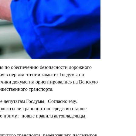
ия по обеспечению безопасности дорожного
ия в первом чтении комитет Госдумы по
отчики документа ориентировались на Венскую
бщественного транспорта.
е депутатам Госдумы. Согласно ему,
олько если транспортное средство старше
тью примут новые правила автовладельцы,
 другого транспорта, перевозящего пассажиров,