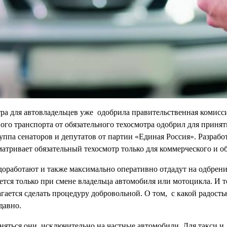
тра для автовладельцев уже одобрила правительственная комисс
го транспорта от обязательного техосмотра одобрил для принят
уппа сенаторов и депутатов от партии «Единая Россия». Разраб
тривает обязательный техосмотр только для коммерческого и о
доработают и также максимально оперативно отдадут на одбрени
тся только при смене владельца автомобиля или мотоцикла. И т
лагается сделать процедуру добровольной. О том, с какой радос
давно.
аняться они исключительно на частные автомобили. Для такси и