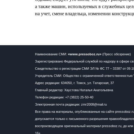
а также машин, используемых в служебных целя
на учет, смене владельца, изменении конструкц
Наименование СМИ:
«www.pressoboz.ru»
(Пресс обозрение)
Зарегистрировано Федеральной службой по надзору в сфере св
Свидетельство о регистрации СМИ ЭЛ № ФС 77 – 33387 от 09.1
Учредитель СМИ: Общество с ограниченной ответственностью 
Адрес редакции: 634050, г. Томск, ул. Татарская, 37
Главный редактор: Хаустова Наталья Анатольевна
Телефон редакции: +7 (3822) 25-50-40
Электронная почта редакции: zmr2008@mail.ru
Все права на материалы, опубликованные на сайте pressoboz.r
допускается только с письменного разрешения правообладателя
воспроизводящем оригинальный материал pressoboz.ru, до или 
16+